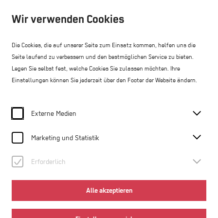
Geöffnet ab 10:00 Uhr
Wir verwenden Cookies
DE
Die Cookies, die auf unserer Seite zum Einsatz kommen, helfen uns die
Seite laufend zu verbessern und den bestmöglichen Service zu bieten.
Webshop
Legen Sie selbst fest, welche Cookies Sie zulassen möchten. Ihre
Einstellungen können Sie jederzeit über den Footer der Website ändern.
Home
Newsletter
Exklusiver Newsletter
Externe Medien
Keine Events mehr verpassen
Marketing und Statistik
Hinweis: Sollte das Newsletter-Formular nicht korrekt
Erforderlich
angezeigt werden, nutzen Sie bitte einen der folgenden
Browser: Microsoft Edge, Safari, Google Chrome
Alle akzeptieren