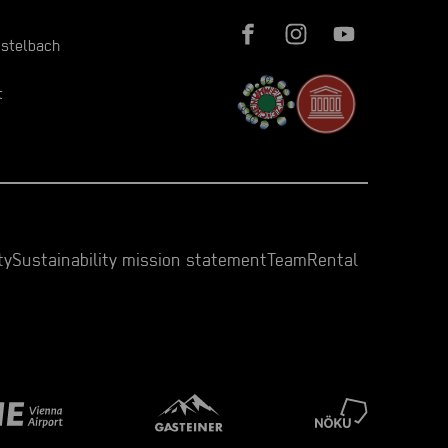
istelbach
t
ty
Sustainability mission statement
Team
Rental