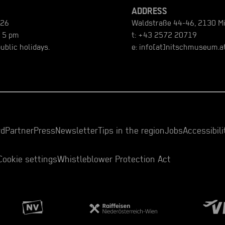
ADDRESS
026
Waldstraße 44-46, 2130 M
o 5 pm
t:
+43 2572 20719
blic holidays.
e:
info[at]nitschmuseum.a
rd
Partner
Press
Newsletter
Tips in the region
Jobs
Accessibili
Cookie settings
Whistleblower Protection Act