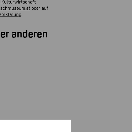
 Kulturwirtschaft
tschmuseum.at
oder auf
zerklärung
.
rer anderen