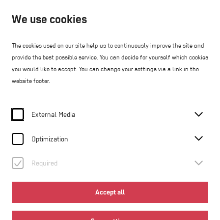
Open until 17:00
We use cookies
EN
The cookies used on our site help us to continuously improve the site and
provide the best possible service. You can decide for yourself which cookies
Webshop
you would like to accept. You can change your settings via a link in the
website footer.
Home
Jobs
External Media
Aktuelle Stellenausschreibungen
in der WMB Weinviertel Museum Betriebs GmbH
Optimization
© nitsch museum
Required
Wir freuen uns, dass Sie in der WMB Weinviertel Museum
Accept all
Betriebs GmbH tätig sein möchten.