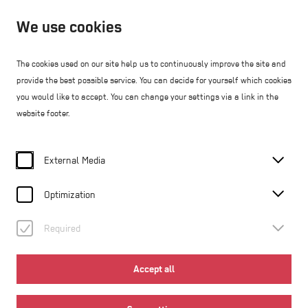
Open from 10:00
We use cookies
EN
The cookies used on our site help us to continuously improve the site and
provide the best possible service. You can decide for yourself which cookies
Webshop
you would like to accept. You can change your settings via a link in the
website footer.
Home
Accessibility
External Media
Barrierefreiheit
Optimization
© Hermann Nitsch GmbH
Required
Das nitsch museum Mistelbach ist weitgehend barrierefrei
gestaltet. Es verfügt über einen ausgewiesenen
Accept all
Behindertenparkplatz, behindertengerechte Toiletten und
einen Aufzug. Der sogenannte Asolo-Raum ist als ein Teil